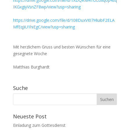
https://drive.google.com/file/d/1XDQKM4TULoxqop4sq
IKGxgiyVsnZF8wp/view?usp=sharing
https://drive.google.com/file/d/108DuxVI07HluibF2ELA
MfEqJiU1hiEgC/view?usp=sharing
Mit herzlichem Gruss und besten Wünschen für eine
gesegnete Woche
Matthias Burghardt
Suche
Neueste Post
Einladung zum Gottesdienst