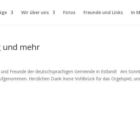
äge
Wir über uns
Fotos
Freunde und Links
In 
g und mehr
r und Freunde der deutschsprachigen Gemeinde in Estland! Am Sonn
ufgenommen. Herzlichen Dank Inese Vohlbrück für das Orgelspiel, un