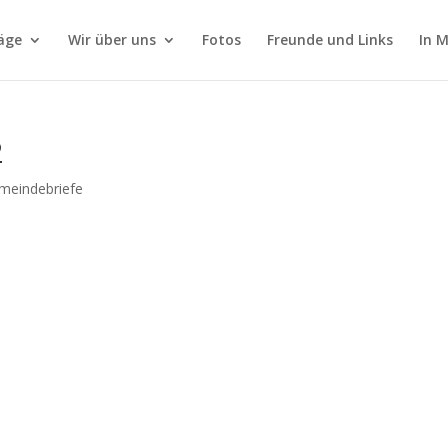
äge
Wir über uns
Fotos
Freunde und Links
In 
2
meindebriefe