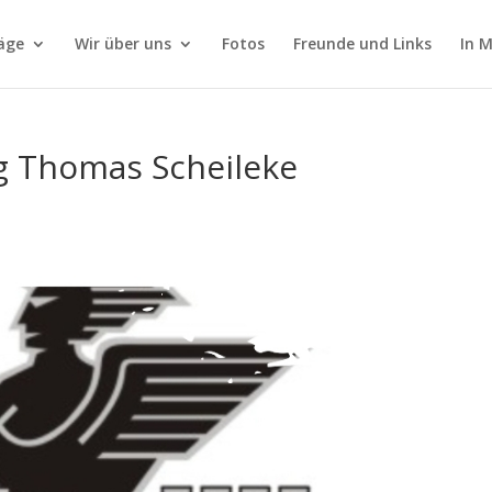
äge
Wir über uns
Fotos
Freunde und Links
In 
g Thomas Scheileke