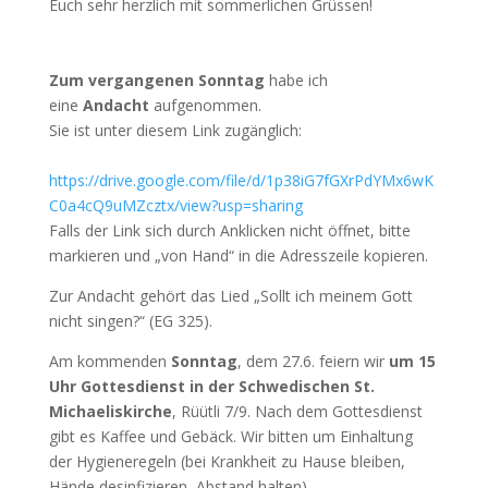
Euch sehr herzlich mit sommerlichen Grüssen!
Zum vergangenen Sonntag
habe ich
eine
Andacht
aufgenommen.
Sie ist unter diesem Link zugänglich:
https://drive.google.com/file/d/1p38iG7fGXrPdYMx6wK
C0a4cQ9uMZcztx/view?usp=sharing
Falls der Link sich durch Anklicken nicht öffnet, bitte
markieren und „von Hand“ in die Adresszeile kopieren.
Zur Andacht gehört das Lied „Sollt ich meinem Gott
nicht singen?“ (EG 325).
Am kommenden
Sonntag
, dem 27.6. feiern wir
um 15
Uhr Gottesdienst in der Schwedischen St.
Michaeliskirche
, Rüütli 7/9. Nach dem Gottesdienst
gibt es Kaffee und Gebäck. Wir bitten um Einhaltung
der Hygieneregeln (bei Krankheit zu Hause bleiben,
Hände desinfizieren, Abstand halten).